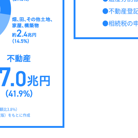
不動産登
相続税の
比3.8%）
度版）をもとに作成