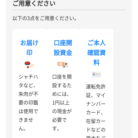
ご用意ください
以下の3点をご用意ください。
お届け
口座開
ご本人
印
設資金
確認資
料
シャチハ
口座を開
タなど、
設するた
運転免許
朱肉が不
めには、
証、マイ
要の印鑑
1円以上
ナンバー
は
使用で
の現金が
カード、
きませ
必要で
在留カー
ん。
す。
ドなどの
原本をご