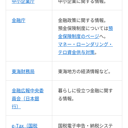
中小企業庁
中小企業に関する情報。
金融庁
金融政策に関する情報。
預金保険制度については
預
金保険制度のページ
へ。
マネー・ローンダリング・
テロ資金供与対策
。
東海財務局
東海地方の経済情報など。
金融広報中央委
暮らしに役立つ金融に関す
員会（日本銀
る情報。
行）
e-Tax（国税
国税電子申告・納税システ