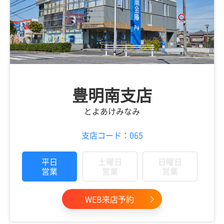
豊明南支店
とよあけみなみ
支店コード：065
平日
土曜日
日曜日
営業
営業
営業
WEB来店予約