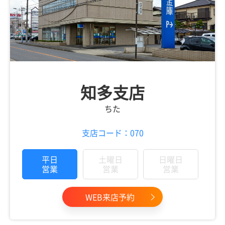
知多支店
ちた
支店コード：070
平日
土曜日
日曜日
営業
営業
営業
WEB来店予約