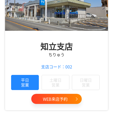
知立支店
ちりゅう
支店コード：002
平日
土曜日
日曜日
営業
営業
営業
WEB来店予約