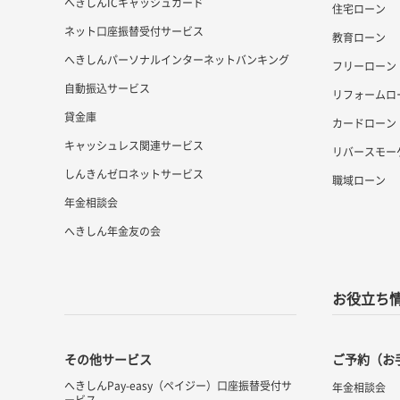
へきしんICキャッシュカード
住宅ローン
ネット口座振替受付サービス
教育ローン
へきしんパーソナルインターネットバンキング
フリーローン
自動振込サービス
リフォームロ
貸金庫
カードローン
キャッシュレス関連サービス
リバースモー
しんきんゼロネットサービス
職域ローン
年金相談会
へきしん年金友の会
お役立ち
その他サービス
ご予約（お
へきしんPay-easy（ペイジー）
口座振替受付サ
年金相談会
ービス