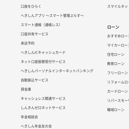
口座をひらく
スマイルネッ
へきしんアプリ ～スマート管理ぷらす～
スマート通帳（通帳レス）
ローン
口座共有サービス
おすすめロー
来店予約
マイカーロー
へきしんICキャッシュカード
住宅ローン
ネット口座振替受付サービス
教育ローン
へきしんパーソナルインターネットバンキング
フリーローン
自動振込サービス
リフォームロ
貸金庫
カードローン
キャッシュレス関連サービス
リバースモー
しんきんゼロネットサービス
職域ローン
年金相談会
へきしん年金友の会