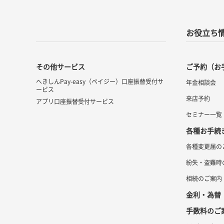
お役立ち
その他サービス
ご予約（お
へきしんPay-easy（ペイジー）
口座振替受付サ
年金相談会
ービス
来店予約
アプリ口座振替受付サービス
セミナー一覧
各種お手続
各種変更届の
紛失・盗難時
相続のご案内
金利・為替
手数料のご