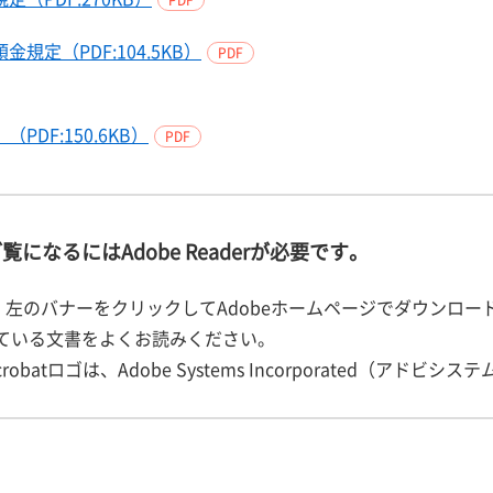
PDF
定（PDF:104.5KB）
PDF
F:150.6KB）
PDF
覧になるにはAdobe Readerが必要です。
左のバナーをクリックしてAdobeホームページでダウンロード
されている文書をよくお読みください。
crobatロゴは、Adobe Systems Incorporated（アド