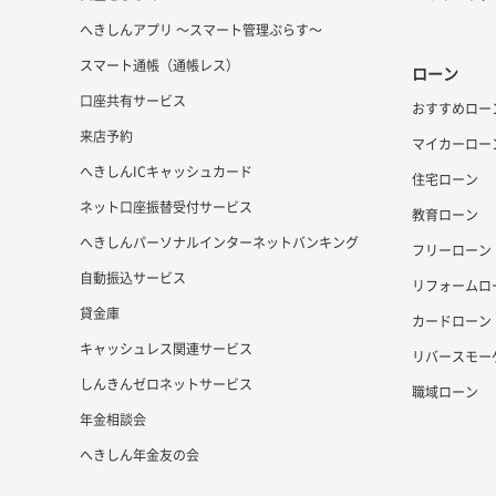
へきしんアプリ ～スマート管理ぷらす～
スマート通帳（通帳レス）
ローン
口座共有サービス
おすすめロー
来店予約
マイカーロー
へきしんICキャッシュカード
住宅ローン
ネット口座振替受付サービス
教育ローン
へきしんパーソナルインターネットバンキング
フリーローン
自動振込サービス
リフォームロ
貸金庫
カードローン
キャッシュレス関連サービス
リバースモー
しんきんゼロネットサービス
職域ローン
年金相談会
へきしん年金友の会