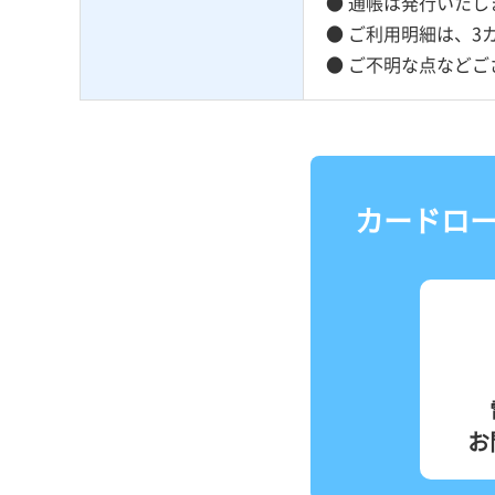
● 通帳は発行いたし
● ご利用明細は、
● ご不明な点など
カードロ
お