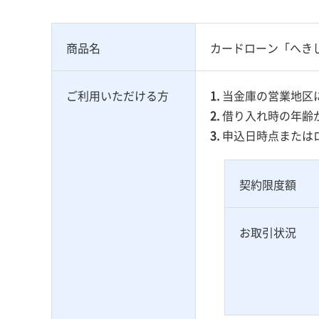
商品名
カードローン「へき
ご利用
いただける方
1.
当金庫の営業地区
2.
借り入れ時の年齢が
3.
申込日時点または
契約
限度額
お取引
状況