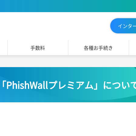
インタ
手数料
各種お手続き
「PhishWallプレミアム」につい